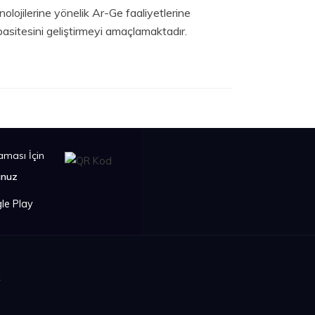
nolojilerine yönelik Ar-Ge faaliyetlerine
apasitesini geliştirmeyi amaçlamaktadır.
ması İçin
unuz
k