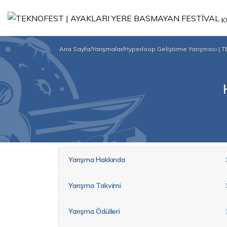
K
Ana Sayfa
/
Yarışmalar
/
Hyperloop Geliştirme Yarışması |
Yarışma Hakkında
Yarışma Takvimi
Yarışma Ödülleri