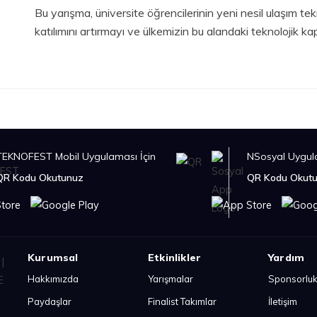
Bu yarışma, üniversite öğrencilerinin yeni nesil ulaşım tek
katılımını artırmayı ve ülkemizin bu alandaki teknolojik k
TEKNOFEST Mobil Uygulaması İçin
NSosyal Uygula
QR Kodu Okutunuz
QR Kodu Okut
Kurumsal
Etkinlikler
Yardım
Hakkımızda
Yarışmalar
Sponsorlu
Paydaşlar
Finalist Takımlar
İletişim