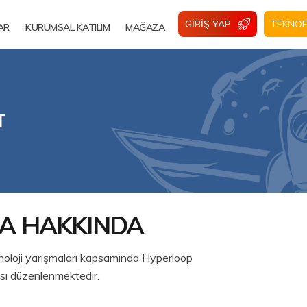
GIRIŞ YAP
TEKNOF
AR
KURUMSAL KATILIM
MAĞAZA
T
A HAKKINDA
oji yarışmaları kapsamında Hyperloop
ası düzenlenmektedir.