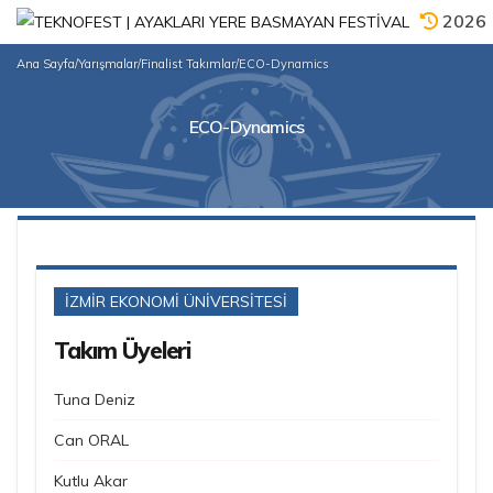
2026
Ana Sayfa
/
Yarışmalar
/
Finalist Takımlar
/
ECO-Dynamics
ECO-Dynamics
İZMİR EKONOMİ ÜNİVERSİTESİ
Takım Üyeleri
Tuna Deniz
Can ORAL
Kutlu Akar