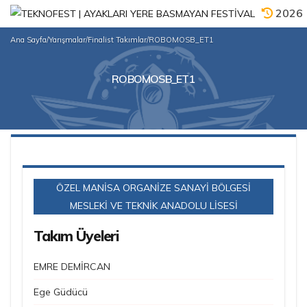
2026
Ana Sayfa
/
Yarışmalar
/
Finalist Takımlar
/
ROBOMOSB_ET1
ROBOMOSB_ET1
ÖZEL MANİSA ORGANİZE SANAYİ BÖLGESİ
MESLEKİ VE TEKNİK ANADOLU LİSESİ
Takım Üyeleri
EMRE DEMİRCAN
Ege Güdücü