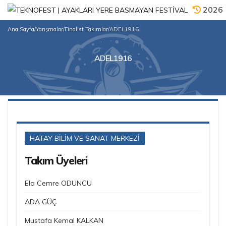
2026
Ana Sayfa
/
Yarışmalar
/
Finalist Takımlar
/
ADEL1916
ADEL1916
HATAY BİLİM VE SANAT MERKEZİ
Takım Üyeleri
Ela Cemre ODUNCU
ADA GÜÇ
Mustafa Kemal KALKAN