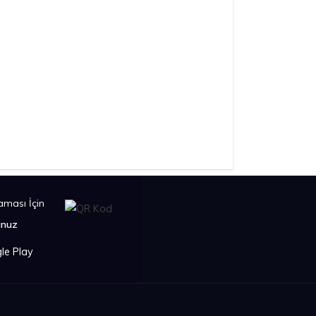
ması İçin
unuz