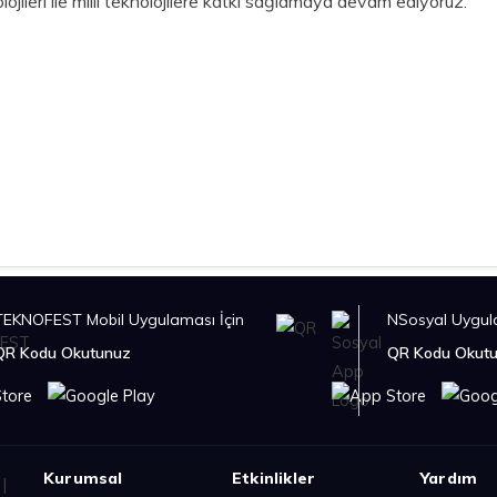
lojileri ile milli teknolojilere katkı sağlamaya devam ediyoruz.
TEKNOFEST Mobil Uygulaması İçin
NSosyal Uygula
QR Kodu Okutunuz
QR Kodu Okut
Kurumsal
Etkinlikler
Yardım