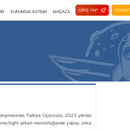
GIRIŞ YAP
TEKNOF
AR
KURUMSAL KATILIM
MAĞAZA
Yarışmasında Türkiye Üçüncüsü, 2023 yılında
demicSight şirketi mentörlüğünde yapay zeka