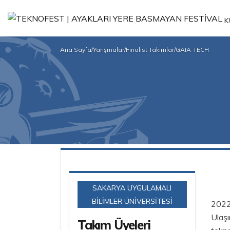
K
Ana Sayfa
/
Yarışmalar
/
Finalist Takımlar
/
GAIA-TECH
SAKARYA UYGULAMALI
BİLİMLER ÜNİVERSİTESİ
2022 
Ulaşı
Takım Üyeleri