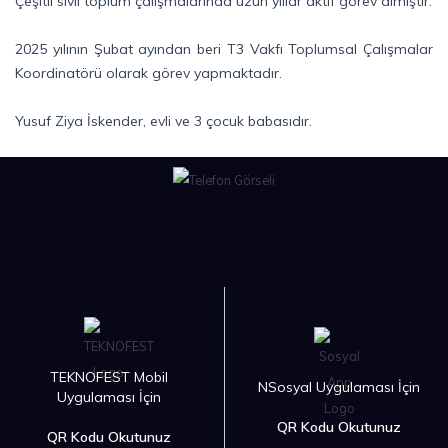
Çeşitli sivil toplum çalışmalarında uzun yıllar aktif görev almıştır.
2025 yılının Şubat ayından beri T3 Vakfı Toplumsal Çalışmalar
Koordinatörü olarak görev yapmaktadır.
Yusuf Ziya İskender, evli ve 3 çocuk babasıdır.
TEKNOFEST Mobil
NSosyal Uygulaması İçin
Uygulaması İçin
QR Kodu Okutunuz
QR Kodu Okutunuz