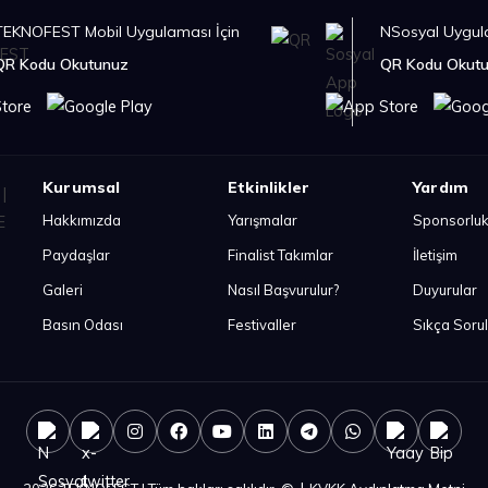
TEKNOFEST Mobil Uygulaması İçin
NSosyal Uygula
QR Kodu Okutunuz
QR Kodu Okut
Kurumsal
Etkinlikler
Yardım
Hakkımızda
Yarışmalar
Sponsorlu
Paydaşlar
Finalist Takımlar
İletişim
Galeri
Nasıl Başvurulur?
Duyurular
Basın Odası
Festivaller
Sıkça Soru