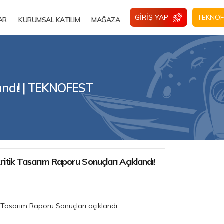
GIRIŞ YAP
TEKNOF
AR
KURUMSAL KATILIM
MAĞAZA
landı! | TEKNOFEST
itik Tasarım Raporu Sonuçları Açıklandı!
 Tasarım Raporu Sonuçları açıklandı.