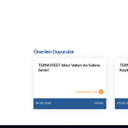
Önerilen Duyurular
TEKNOFEST Mavi Vatan’da Sahne
TEKN
Senin!
Kayıt
Devamını Gör
06.08.2026
GENEL
05.08.2