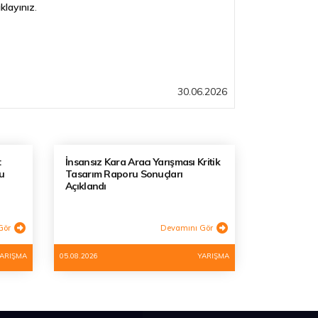
ıklayınız
.
30.06.2026
t
İnsansız Kara Aracı Yarışması Kritik
u
Tasarım Raporu Sonuçları
Açıklandı
Gör
Devamını Gör
ARIŞMA
05.08.2026
YARIŞMA