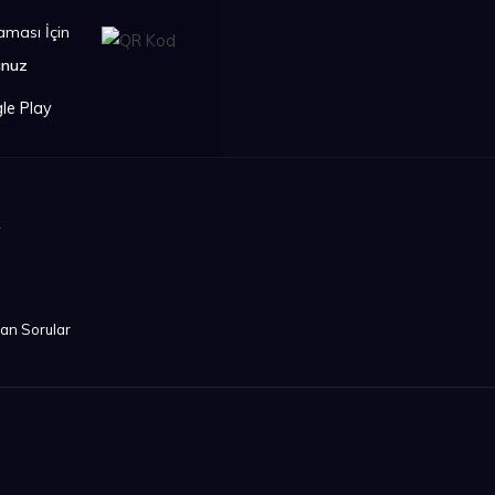
ması İçin
unuz
k
lan Sorular